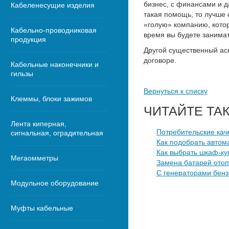
бизнес, с финансами и д
Кабеленесущие изделия
такая помощь, то лучше 
«голую» компанию, котор
Кабельно-проводниковая
время вы будете занима
продукция
Другой существенный асп
договоре.
Кабельные наконечники и
гильзы
Вернуться к списку
Клеммы, блоки зажимов
ЧИТАЙТЕ ТА
Лента киперная,
Потребительские кач
сигнальная, оградительная
Как подобрать автом
Как выбрать шкаф-ку
Мегаомметры
Замена батарей ото
С генераторами бенз
Модульное оборудование
Муфты кабельные