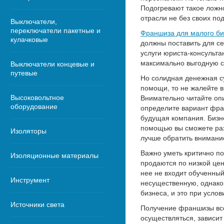
Подогревают такое ложн
отрасли не без своих по
Выключатели,
переключатели пакетные и
Франшиза для малого би
кулачковые
должны поставить для се
услуги юриста-консульт
максимально выгодную с
Выключатели концевые и
путевые
Но солидная денежная су
помощи, то не жалейте 
Высоковольтное
Внимательно читайте оп
оборудование
определите вариант фран
будущая компания. Бизне
помощью вы сможете раз
Изоляторы
лучше обратить внимание
Важно уметь критично п
Изоляционные материалы
продаются по низкой цен
нее не входит обученный
Инструмент
несущественную, однако 
бизнеса, и это при услов
Источники света
Получение франшизы все
осуществляться, зависи