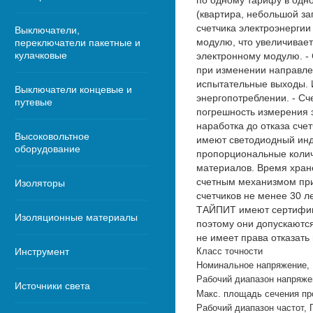
по одному тарифу в одн
(квартира, небольшой за
счетчика электроэнергии
Выключатели,
модулю, что увеличивает
переключатели пакетные и
кулачковые
электронному модулю. -
при изменении направлен
испытательные выходы. 
Выключатели концевые и
энергопотреблении. - Сч
путевые
погрешность измерения 
наработка до отказа сче
Высоковольтное
имеют светодиодный инд
оборудование
пропорциональные колич
материалов. Время хран
счетным механизмом при 
Изоляторы
счетчиков не менее 30 л
ТАЙПИТ имеют сертифика
Изоляционные материалы
поэтому они допускаются
не имеет права отказать
Инструмент
Класс точности
Номинальное напряжение,
Рабочий диапазон напряже
Источники света
Макс. площадь сечения пр
Рабочий диапазон частот, 