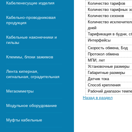
Кабеленесущие изделия
Количество тарифов
Количество тарифных зо
Количество сезонов
Кабельно-проводниковая
Количество исключител
продукция
дней
Тарификация в будни, сб
Кабельные наконечники и
Интерфейсы
гильзы
Скорость обмена, Бод
Протокол обмена
Клеммы, блоки зажимов
МПИ, лет
Установочные размеры
Лента киперная,
Габаритные размеры
сигнальная, оградительная
Датчик тока
Способ крепления
Мегаомметры
Рабочий диапазон темпе
Назад в раздел
Модульное оборудование
Муфты кабельные