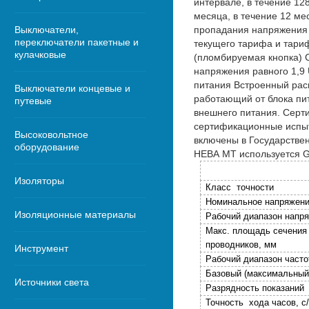
интервале, в течение 12
месяца, в течение 12 м
Выключатели,
пропадания напряжения 
переключатели пакетные и
текущего тарифа и тари
кулачковые
(пломбируемая кнопка) С
напряжения равного 1,9
питания Встроенный рас
Выключатели концевые и
работающий от блока пит
путевые
внешнего питания. Серт
сертификационные испыт
Высоковольтное
включены в Государстве
оборудование
НЕВА МТ используется 
Изоляторы
Класс точности
Номинальное напряжени
Изоляционные материалы
Рабочий диапазон напр
Макс. площадь сечения
проводников, мм
Инструмент
Рабочий диапазон часто
Базовый (максимальный)
Источники света
Разрядность показаний
Точность хода часов, с