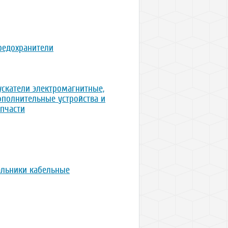
редохранители
ускатели электромагнитные,
ополнительные устройства и
апчасти
альники кабельные