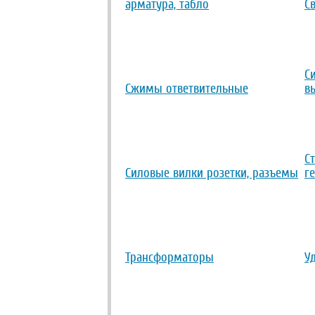
арматура, табло
С
С
Сжимы ответвительные
в
С
Силовые вилки розетки, разъемы
г
Трансформаторы
У