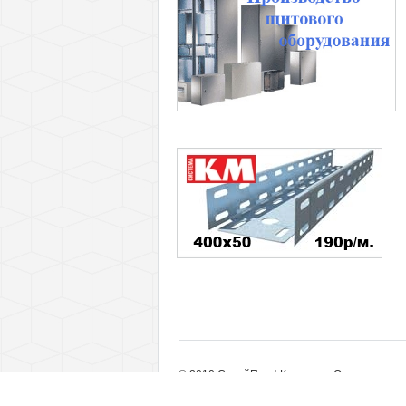
© 2010 СтройПрофКомплект. Оптовые пост