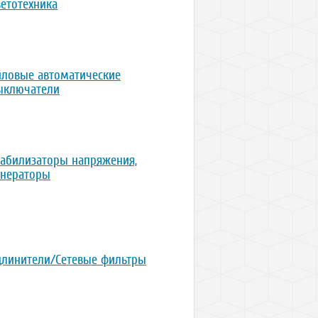
ветотехника
иловые автоматические
ыключатели
табилизаторы напряжения,
енераторы
длинители/Сетевые фильтры