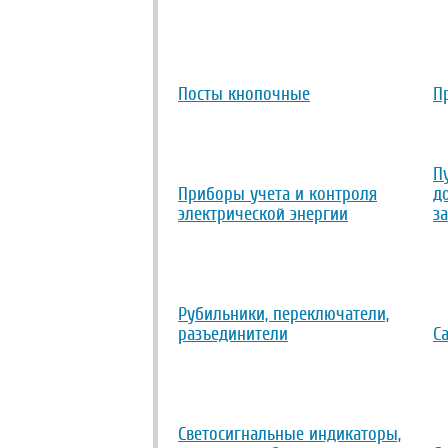
Посты кнопочные
П
П
Приборы учета и контроля
д
электрической энергии
з
Рубильники, переключатели,
разъединители
С
Светосигнальные индикаторы,