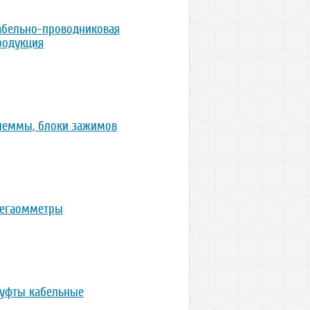
абельно-проводниковая
родукция
леммы, блоки зажимов
егаомметры
уфты кабельные