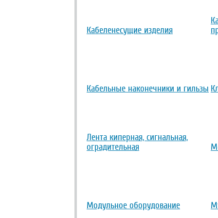
К
Кабеленесущие изделия
п
Кабельные наконечники и гильзы
К
Лента киперная, сигнальная,
оградительная
М
Модульное оборудование
М