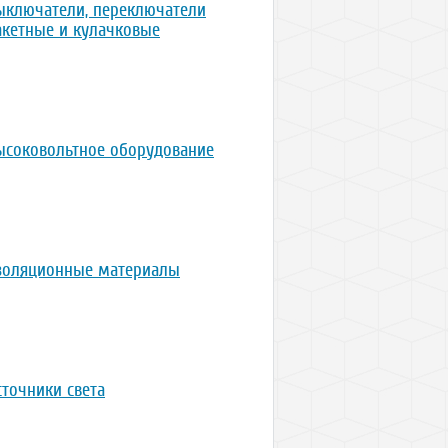
ыключатели, переключатели
акетные и кулачковые
ысоковольтное оборудование
золяционные материалы
сточники света