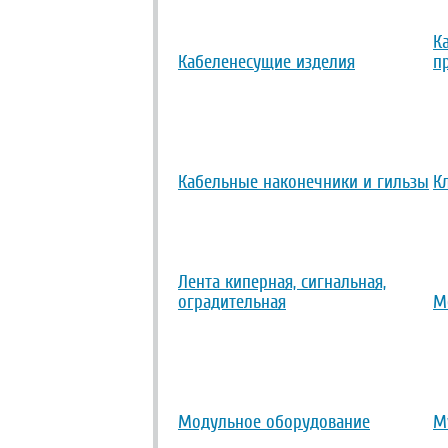
К
Кабеленесущие изделия
п
Кабельные наконечники и гильзы
К
Лента киперная, сигнальная,
оградительная
М
Модульное оборудование
М