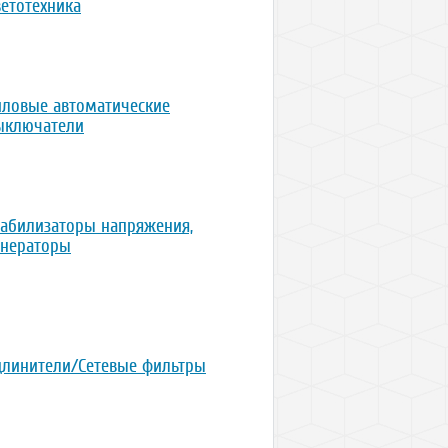
ветотехника
иловые автоматические
ыключатели
табилизаторы напряжения,
енераторы
длинители/Сетевые фильтры