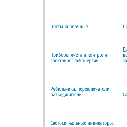
Посты кнопочные
П
П
Приборы учета и контроля
д
электрической энергии
з
Рубильники, переключатели,
разъединители
С
Светосигнальные индикаторы,