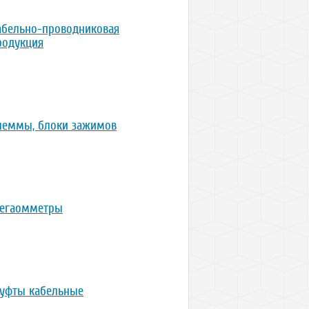
абельно-проводниковая
родукция
леммы, блоки зажимов
егаомметры
уфты кабельные