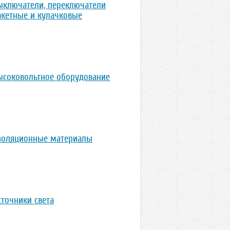
ыключатели, переключатели
акетные и кулачковые
ысоковольтное оборудование
золяционные материалы
сточники света