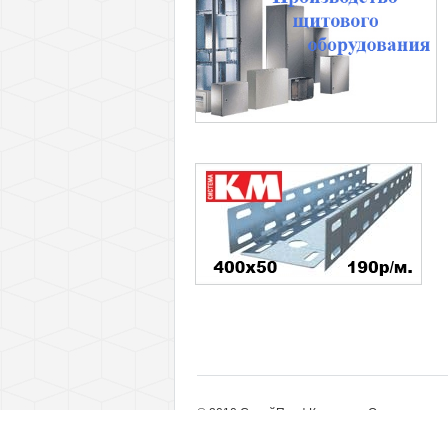
© 2010 СтройПрофКомплект. Оптовые пост