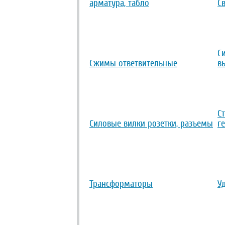
арматура, табло
С
С
Сжимы ответвительные
в
С
Силовые вилки розетки, разъемы
г
Трансформаторы
У