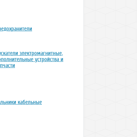
редохранители
ускатели электромагнитные,
ополнительные устройства и
апчасти
альники кабельные