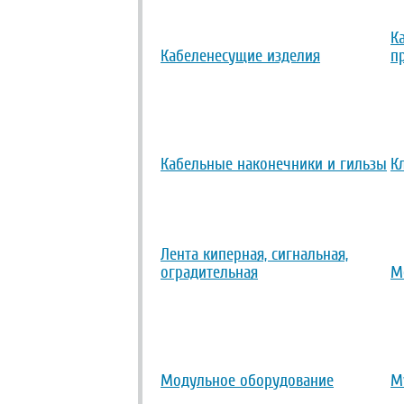
К
Кабеленесущие изделия
п
Кабельные наконечники и гильзы
К
Лента киперная, сигнальная,
оградительная
М
Модульное оборудование
М