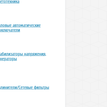
ветотехника
иловые автоматические
ыключатели
табилизаторы напряжения,
енераторы
длинители/Сетевые фильтры