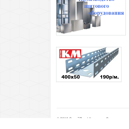
© 2010 СтройПрофКомплект. Оптовые пост