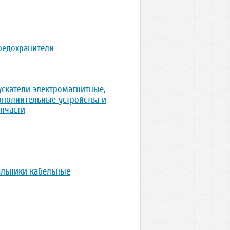
редохранители
ускатели электромагнитные,
ополнительные устройства и
апчасти
альники кабельные