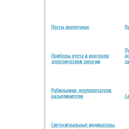
Посты кнопочные
П
П
Приборы учета и контроля
д
электрической энергии
з
Рубильники, переключатели,
разъединители
С
Светосигнальные индикаторы,