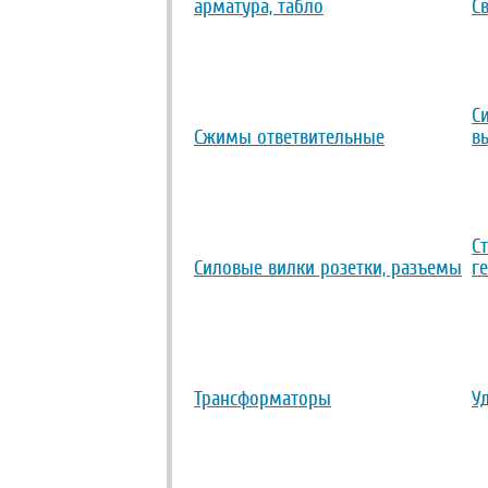
арматура, табло
С
С
Сжимы ответвительные
в
С
Силовые вилки розетки, разъемы
г
Трансформаторы
У