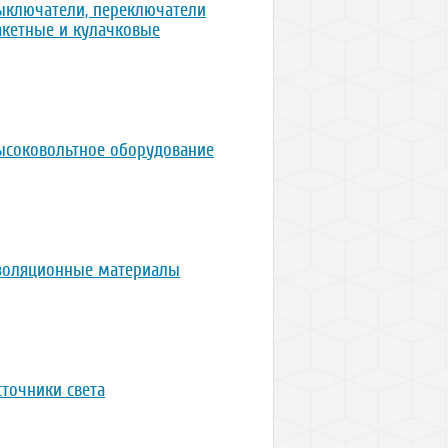
ыключатели, переключатели
акетные и кулачковые
ысоковольтное оборудование
золяционные материалы
сточники света