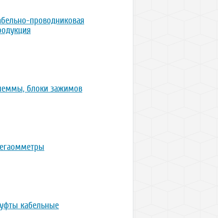
абельно-проводниковая
родукция
леммы, блоки зажимов
егаомметры
уфты кабельные