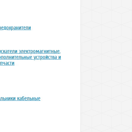
редохранители
ускатели электромагнитные,
ополнительные устройства и
апчасти
альники кабельные