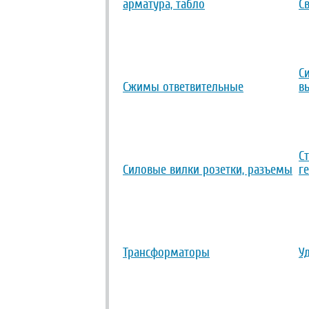
арматура, табло
С
С
Сжимы ответвительные
в
С
Силовые вилки розетки, разъемы
г
Трансформаторы
У