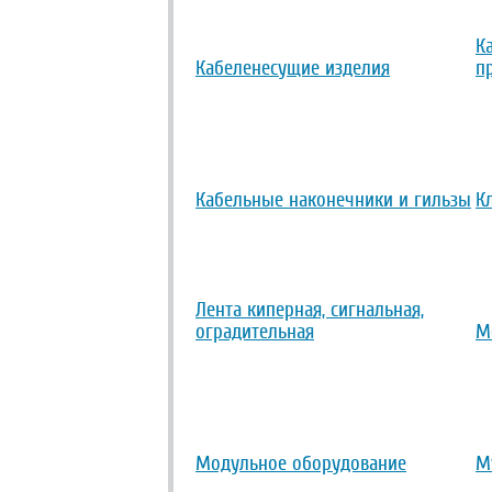
К
Кабеленесущие изделия
п
Кабельные наконечники и гильзы
К
Лента киперная, сигнальная,
оградительная
М
Модульное оборудование
М