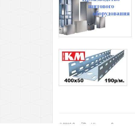
© 2010 СтройПрофКомплект. Оптовые пост