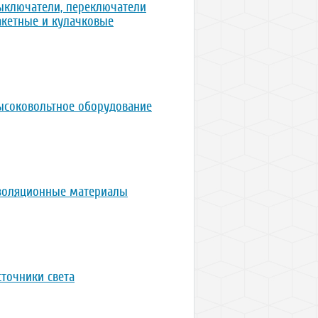
ыключатели, переключатели
акетные и кулачковые
ысоковольтное оборудование
золяционные материалы
сточники света