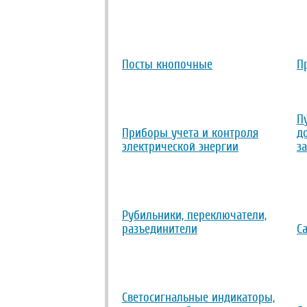
Посты кнопочные
П
П
Приборы учета и контроля
д
электрической энергии
з
Рубильники, переключатели,
разъединители
С
Светосигнальные индикаторы,