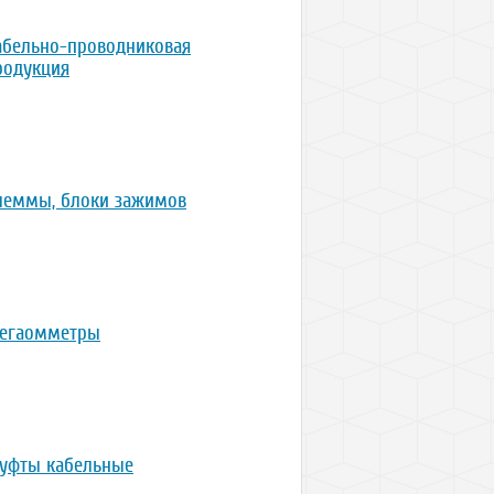
абельно-проводниковая
родукция
леммы, блоки зажимов
егаомметры
уфты кабельные