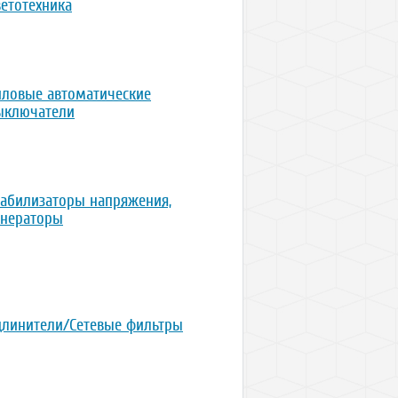
ветотехника
иловые автоматические
ыключатели
табилизаторы напряжения,
енераторы
длинители/Сетевые фильтры