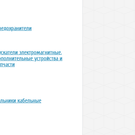
редохранители
ускатели электромагнитные,
ополнительные устройства и
апчасти
альники кабельные