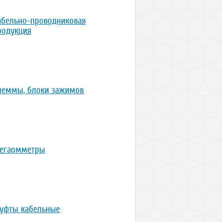
абельно-проводниковая
родукция
леммы, блоки зажимов
егаомметры
уфты кабельные