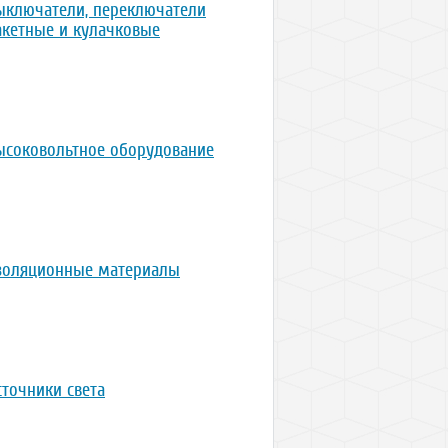
ыключатели, переключатели
акетные и кулачковые
ысоковольтное оборудование
золяционные материалы
сточники света