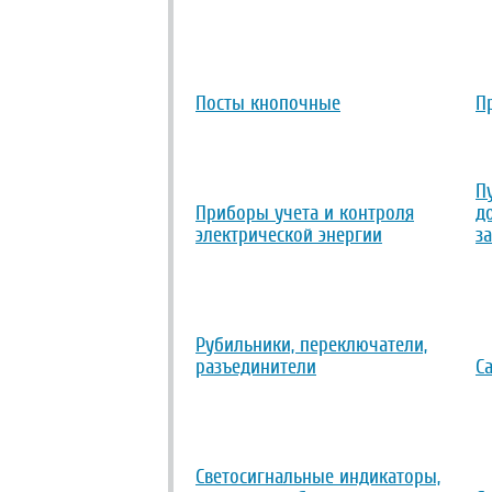
Посты кнопочные
П
П
Приборы учета и контроля
д
электрической энергии
з
Рубильники, переключатели,
разъединители
С
Светосигнальные индикаторы,