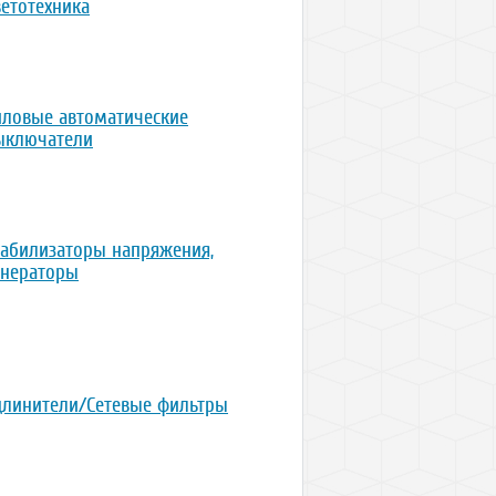
ветотехника
иловые автоматические
ыключатели
табилизаторы напряжения,
енераторы
длинители/Сетевые фильтры