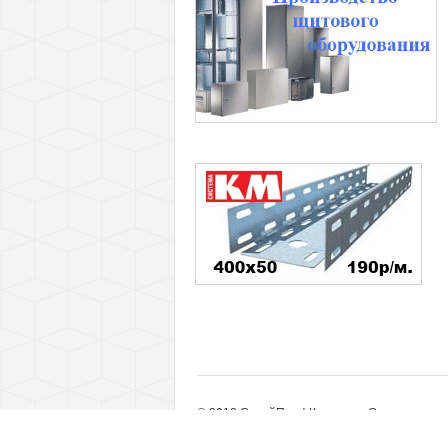
© 2010 СтройПрофКомплект. Оптовые пост