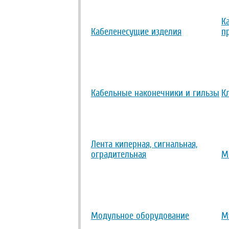
К
Кабеленесущие изделия
п
Кабельные наконечники и гильзы
К
Лента киперная, сигнальная,
оградительная
М
Модульное оборудование
М