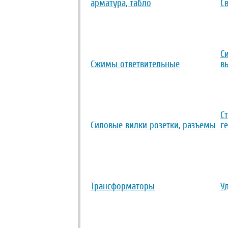
арматура, табло
С
С
Сжимы ответвительные
в
С
Силовые вилки розетки, разъемы
г
Трансформаторы
У