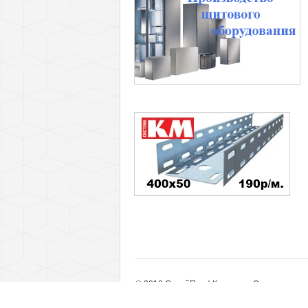
© 2010 СтройПрофКомплект. Оптовые пост