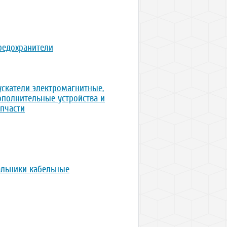
редохранители
ускатели электромагнитные,
ополнительные устройства и
апчасти
альники кабельные