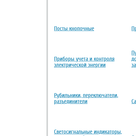
Посты кнопочные
П
П
Приборы учета и контроля
д
электрической энергии
з
Рубильники, переключатели,
разъединители
С
Светосигнальные индикаторы,