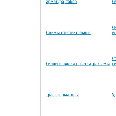
арматура, табло
С
С
Сжимы ответвительные
в
С
Силовые вилки розетки, разъемы
г
Трансформаторы
У