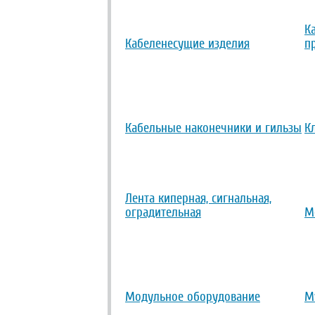
К
Кабеленесущие изделия
п
Кабельные наконечники и гильзы
К
Лента киперная, сигнальная,
оградительная
М
Модульное оборудование
М