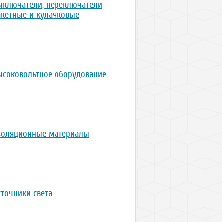
ыключатели, переключатели
акетные и кулачковые
ысоковольтное оборудование
золяционные материалы
сточники света