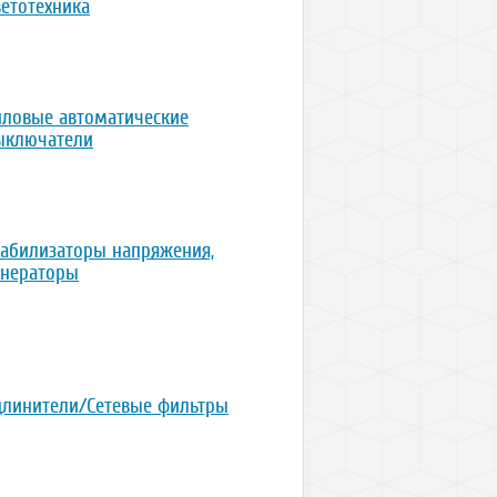
ветотехника
иловые автоматические
ыключатели
табилизаторы напряжения,
енераторы
длинители/Сетевые фильтры