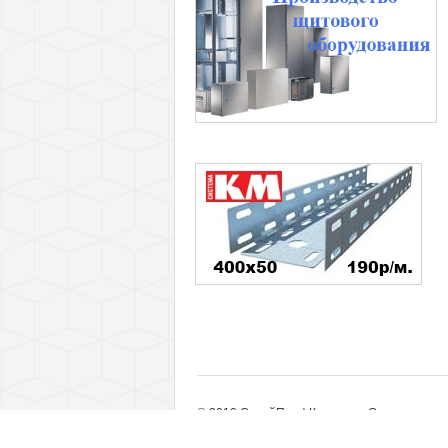
© 2010 СтройПрофКомплект. Оптовые пост