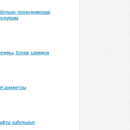
абельно-проводниковая
родукция
леммы, блоки зажимов
егаомметры
уфты кабельные