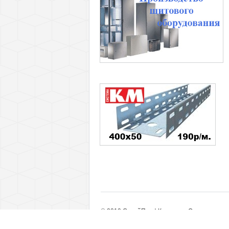
© 2010 СтройПрофКомплект. Оптовые пост