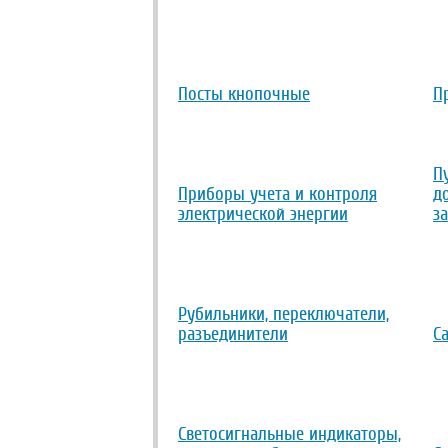
Посты кнопочные
П
П
Приборы учета и контроля
д
электрической энергии
з
Рубильники, переключатели,
разъединители
С
Светосигнальные индикаторы,