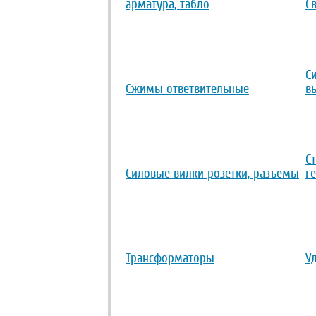
арматура, табло
С
С
Сжимы ответвительные
в
С
Силовые вилки розетки, разъемы
г
Трансформаторы
У