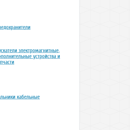
редохранители
ускатели электромагнитные,
ополнительные устройства и
апчасти
альники кабельные