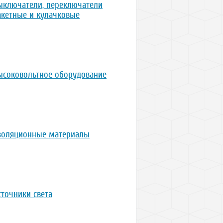
ыключатели, переключатели
акетные и кулачковые
ысоковольтное оборудование
золяционные материалы
сточники света