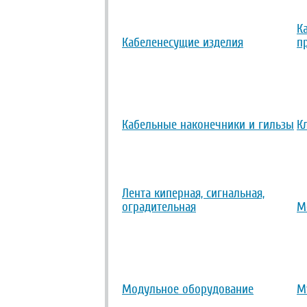
К
Кабеленесущие изделия
п
Кабельные наконечники и гильзы
К
Лента киперная, сигнальная,
оградительная
М
Модульное оборудование
М