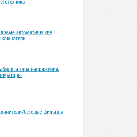
ветотехника
иловые автоматические
ыключатели
табилизаторы напряжения,
енераторы
длинители/Сетевые фильтры