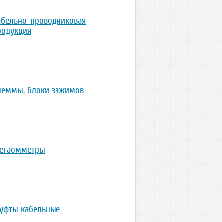
абельно-проводниковая
родукция
леммы, блоки зажимов
егаомметры
уфты кабельные