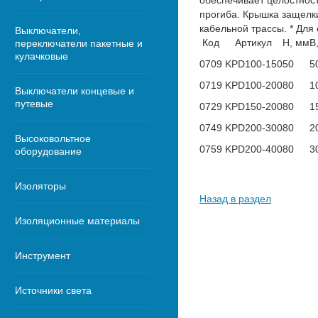
обеспечивает целостност
прогиба. Крышка защелк
кабельной трассы. * Для
Выключатели,
Код
Артикул
H, мм
B
переключатели пакетные и
кулачковые
0709
KPD100-150
50
5
0719
KPD100-200
80
1
Выключатели концевые и
путевые
0729
KPD150-200
80
1
0749
KPD200-300
80
2
Высоковольтное
0759
KPD200-400
80
3
оборудование
Изоляторы
Назад в раздел
Изоляционные материалы
Инструмент
Источники света