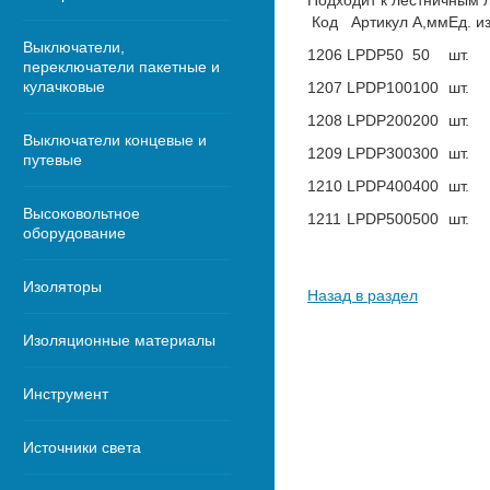
Подходит к лестничным л
Код
Артикул
A,мм
Ед. и
Выключатели,
1206
LPDP50
50
шт.
переключатели пакетные и
кулачковые
1207
LPDP100
100
шт.
1208
LPDP200
200
шт.
Выключатели концевые и
1209
LPDP300
300
шт.
путевые
1210
LPDP400
400
шт.
Высоковольтное
1211
LPDP500
500
шт.
оборудование
Изоляторы
Назад в раздел
Изоляционные материалы
Инструмент
Источники света