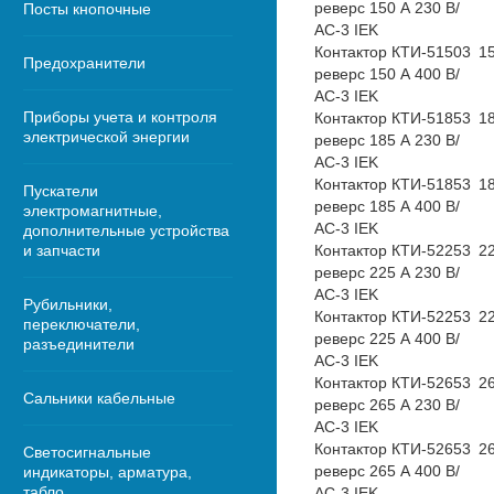
реверс 150 А 230 В/
Посты кнопочные
АС-3 IEK
Контактор КТИ-51503
1
Предохранители
реверс 150 А 400 В/
АС-3 IEK
Приборы учета и контроля
Контактор КТИ-51853
1
электрической энергии
реверс 185 А 230 В/
АС-3 IEK
Контактор КТИ-51853
1
Пускатели
реверс 185 А 400 В/
электромагнитные,
АС-3 IEK
дополнительные устройства
и запчасти
Контактор КТИ-52253
2
реверс 225 А 230 В/
АС-3 IEK
Рубильники,
Контактор КТИ-52253
2
переключатели,
реверс 225 А 400 В/
разъединители
АС-3 IEK
Контактор КТИ-52653
2
Сальники кабельные
реверс 265 А 230 В/
АС-3 IEK
Контактор КТИ-52653
2
Светосигнальные
реверс 265 А 400 В/
индикаторы, арматура,
табло
АС-3 IEK