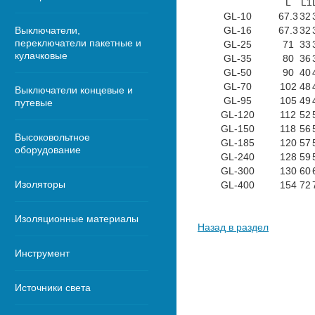
L
L1
GL-10
67.3
32
Выключатели,
GL-16
67.3
32
переключатели пакетные и
GL-25
71
33
кулачковые
GL-35
80
36
GL-50
90
40
GL-70
102
48
Выключатели концевые и
GL-95
105
49
путевые
GL-120
112
52
GL-150
118
56
Высоковольтное
GL-185
120
57
оборудование
GL-240
128
59
GL-300
130
60
Изоляторы
GL-400
154
72
Изоляционные материалы
Назад в раздел
Инструмент
Источники света