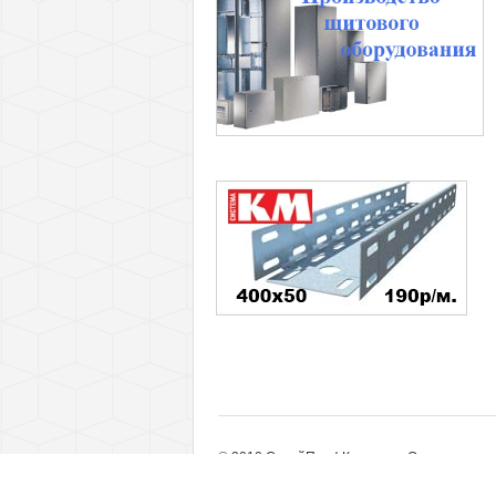
© 2010 СтройПрофКомплект. Оптовые пост