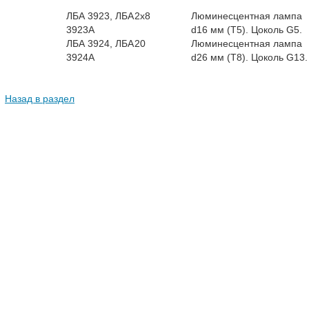
ЛБА 3923, ЛБА
2x8
Люминесцентная лампа
3923А
d16 мм (T5). Цоколь G5.
ЛБА 3924, ЛБА
20
Люминесцентная лампа
3924А
d26 мм (T8). Цоколь G13.
Назад в раздел