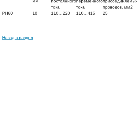
мм
постоянного
переменного
присоединяемы
тока
тока
проводов, мм2
РН60
18
110…220
110…415
25
Назад в раздел