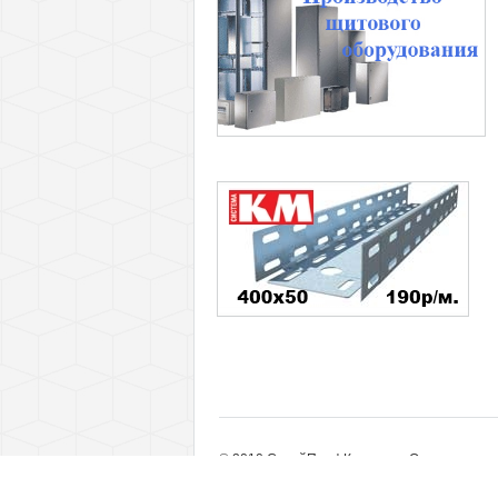
© 2010 СтройПрофКомплект. Оптовые пост