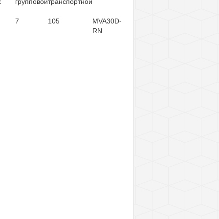
х
групповой
транспортной
7
105
MVA30D-
RN