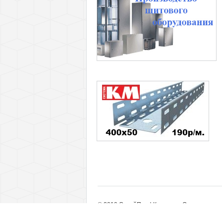
© 2010 СтройПрофКомплект. Оптовые пост