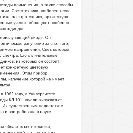
 методы применения, а также способы
ергии. Светотехника наиболее тесно
птика, электротехника, архитектура.
еменные ученые обращают особенно
светодиодов.
ветоизлучающий диод». Он
птическое излучение за счет того,
прямом направлении. Свет, который
о спектра. Его отличительные
ников, из которых он состоит.
еет конкретную цветовую
применения. Этим прибор,
пы, излучение которой не имеет
льтра.
в 1962 году, в Университете
иоды КЛ 101 начали выпускаться
я. Их существенным недостатком
а и востребована в науке
х областях светотехники,
 территорий, но даже и там