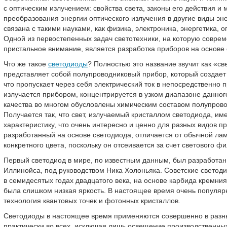
с оптическим излучением: свойства света, законы его действия и
преобразования энергии оптического излучения в другие виды эн
связана с такими науками, как физика, электроника, энергетика, о
Одной из первостепенных задач светотехники, на которую совр
пристальное внимание, является разработка приборов на основе 
Что же такое
светодиоды
? Полностью это название звучит как «с
представляет собой полупроводниковый прибор, который создает о
что пропускает через себя электрический ток в непосредственно 
излучается прибором, концентрируется в узком диапазоне данног
качества во многом обусловлены химическим составом полупровод
Получается так, что свет, излучаемый кристаллом светодиода, им
характеристику, что очень интересно и ценно для разных видов 
разработанный на основе светодиода, отличается от обычной лам
конкретного цвета, поскольку он отсеивается за счет светового фи
Первый светодиод в мире, по известным данным, был разработан 
Иллинойса, под руководством Ника Холоньяка. Советские светод
в семидесятых годах двадцатого века, на основе карбида кремни
была слишком низкая яркость. В настоящее время очень популярн
технология квантовых точек и фотонных кристаллов.
Светодиоды в настоящее время применяются совершенно в разны
практически во всех, исключая лишь освещение производственных